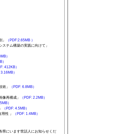
割」
（PDF:2.65MB ）
システム構築の実践に向けて」
63MB）
MB）
F: 412KB）
 3.16MB）
技術」
（PDF: 6.8MB）
画像再構成」
（PDF: 2.2MB）
.5MB）
」
（PDF: 4.5MB）
有用性 」
（PDF: 1.4MB）
各県にいます世話人にお知らせくだ