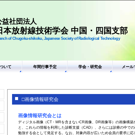
公益社団法人
日本放射線技術学会 中国・四国支部
anch of Chugoku-shikoku, Japanese Society of Radiological Technology
ついて
年間行事予定
学会・研究会
メール
□画像情報研究会
画像情報研究会とは
ディジタル画像（CT・MRを含まないCR画像、DR画像等）の画像構
と、これらの情報を利用した診断支援（CAD）、さらには診療の中での
勉強する会として発足する。なお、対象内容が広いため会員の要求に応