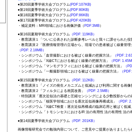
●第20回夏季学術大会プログラム
(PDF:107KB)
●第19回夏季学術大会プログラム
(PDF:80KB)
●第18回夏季学術大会プログラム
(PDF:86KB)
●第17回夏季学術大会プログラム
(PDF:420KB)
・補足資料：MRI領域における画像評価（
PDF:3MB
）
●第16回夏期学術大会プログラム
（PDF: 119KB）
・教育講演１「ついに公表された診断参考レベルと我々に課せられた役
・教育講演２「医療情報管理の立場から、現場での患者被ばく線量管理
（PDF: 2.18MB）
・シンポジウム「血管撮影における被ばく線量の把握方法」
（PDF: 2.
・シンポジウム「X線CTにおける被ばく線量の把握方法」
（PDF: 1.45
・シンポジウム「マンモグラフィにおける被ばく線量の把握方法」
（PD
・シンポジウム「一般撮影領域における被ばく線量の把握方法」
（PDF:
●第15回夏季学術大会プログラム
（PDF: 112KB）
・教育講演１「ノイズの発生メカニズムと低減および利用に関する画像
・教育講演２「フィルタによる画質改善」
（PDF: 2.5MB）
・特別講演「逐次近似法の基礎と圧縮センシングによる少数投影からの
・シンポジウム「核医学領域における逐次近似画像再構成法」
（PDF: 2
・シンポジウム「X線CT検査：逐次近似再構成の臨床応用と被ばく低減
・シンポジウム「トモシンセスにおけるIR 法の有用性 法の有用性 法の
●第14回夏季学術大会プログラム
（PDF: 201KB）
画像情報研究会での勉強内容について、ご意見やご提案がありましたら