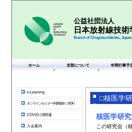
公益社団法人
日本放射線技術
Branch of Chugoku-shikoku, Japane
ホーム
支部について
年間行事予
e-Learning
□核医学
オンラインセミナー利用規約（PDF）
COVID-19関連
核医学研究
この研究会（
入会案内