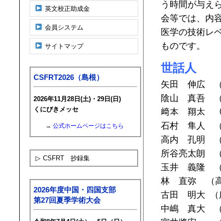
う時間が与え
英文校正助成金
会等では、内
会員システム
医学の技術レ
ものです。
サイトマップ
世話人
CSFRT2026（島根）
矢田 伸広
陰山 真吾 
2026年11月28日(土)・29日(日)
くにびきメッセ
﨑本 翔太 
石村 隼人 
→
公式ホームページはこちら
高内 孔
所谷亮太朗 
▷
CSFRT 抄録集
玉井 義隆 
林 直弥 （
2026年度中国・四国支部
古田 明大 
第27回夏季学術大会
中嶋 真大 