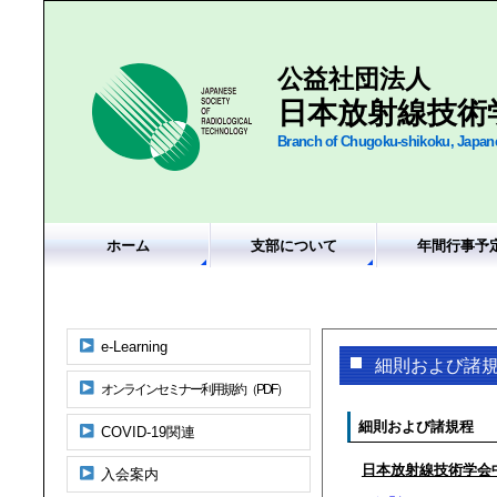
公益社団法人
日本放射線技術
Branch of Chugoku-shikoku, Japane
ホーム
支部について
年間行事予
e-Learning
細則および諸
オンラインセミナー利用規約（PDF）
細則および諸規程
COVID-19関連
日本放射線技術学会
入会案内