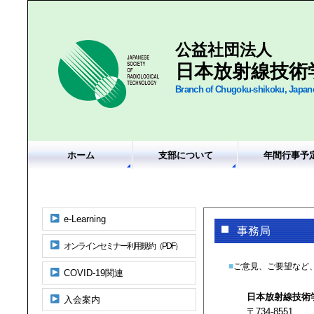
公益社団法人
日本放射線技術
Branch of Chugoku-shikoku, Japane
ホーム
支部について
年間行事予
e-Learning
事務局
オンラインセミナー利用規約（PDF）
■
ご意見、ご要望など
COVID-19関連
日本放射線技術
入会案内
〒734-8551