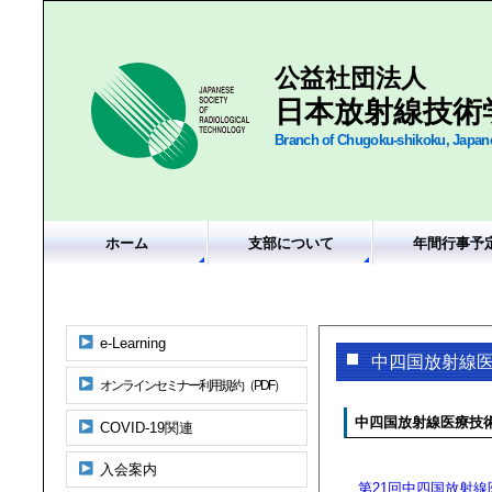
公益社団法人
日本放射線技術
Branch of Chugoku-shikoku, Japane
ホーム
支部について
年間行事予
e-Learning
中四国放射線
オンラインセミナー利用規約（PDF）
中四国放射線医療技
COVID-19関連
入会案内
第21回中四国放射線医