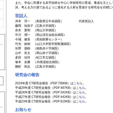
また、学会に所属する若手技師を中心に学術研究の育成、養成を主とし
決、考える力の源であるように進化する人材を育成する研究会を目標に
世話人
岸本 淳一 （鳥取県立中央病院） 代表世話人
藤岡 知加子（広島大学病院）
赤木 憲明 （岡山大学病院）
中川 潤一 （岡山済生会総合病院）
今城 健吾 （高知医療センター）
竹光 政樹 （山口大学医学部附属病院）
矢野 朋樹 （徳島赤十字病院）
山中 良太 （岡山赤十字病院）
多田 佳司 （松江市立病院）
塚本 友勝 （JA尾道総合病院）
横町 和志 （広島大学病院）
研究会の報告
2019年度 CT研究会報告（PDF:790KB）は
こちら
。
平成29年度 CT研究会報告（PDF:487KB）は
こちら
。
平成28年度 CT研究会報告（PDF:342KB）は
こちら
。
平成27年度 CT研究会報告（PDF:442KB）は
こちら
。
平成23年度 CT研究会報告（PDF:819KB）は
こちら
。
お知らせ