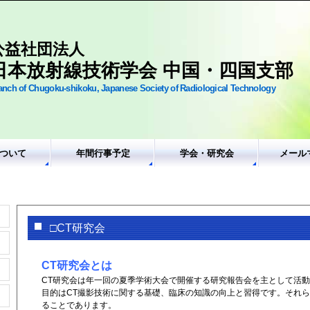
公益社団法人
日本放射線技術学会 中国・四国支部
anch of Chugoku-shikoku, Japanese Society of Radiological Technology
ついて
年間行事予定
学会・研究会
メール
□CT研究会
CT研究会とは
CT研究会は年一回の夏季学術大会で開催する研究報告会を主として活
目的はCT撮影技術に関する基礎、臨床の知識の向上と習得です。それら
ることであります。