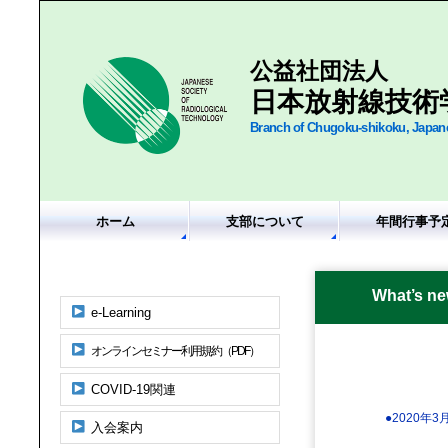
公益社団法人
日本放射線技術
Branch of Chugoku-shikoku, Japane
ホーム
支部について
年間行事予
What’s n
e-Learning
オンラインセミナー利用規約（PDF）
COVID-19関連
●2020年3
入会案内