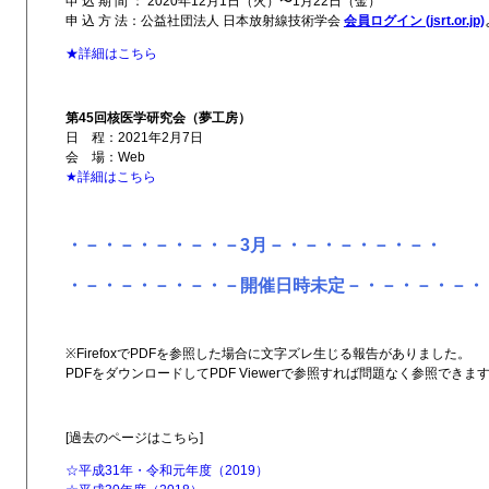
申 込 期 間 ： 2020年12月1日（火）〜1月22日（金）
申 込 方 法：公益社団法人 日本放射線技術学会
会員ログイン (jsrt.or.jp)
★詳細はこちら
第45回核医学研究会（夢工房）
日 程：2021年2月7日
会 場：Web
★詳細はこちら
・－・－・－・－・－3月－・－・－・－・－・
・－・－・－・－・－開催日時未定－・－・－・－・
※FirefoxでPDFを参照した場合に文字ズレ生じる報告がありました。
PDFをダウンロードしてPDF Viewerで参照すれば問題なく参照できま
[過去のページはこちら]
☆平成31年・令和元年度（2019）