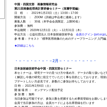
中国・四国支部 画像情報研究会
第21回画像処理表計算研修セミナー（深層学習編）
日 程 ： 2021年1月23日（土）13:00～17:00
開催方法 ： ZOOM（詳細は申込者に連絡します）
募集人数 ： 30名（本学会会員限定、上限90名）
参加費 ： 無料
申込期間 ： 2020年12月1日（火）～12月31日（木）
申込方法 ：公益社団法人 日本放射線技術学会
会員ログイン (jsrt.or.jp)
参 考 書： テキスト「標準医用画像のためのディープラーニング 入門
★詳細はこちら
・－・－・－・－・－2月－・－・－・－・－・
日本放射線技術学会中国・四国支部セミナー
本セミナーは、研究テーマの見つけ方や進め方、データの取り扱いなど
く解説し今後の研究に役立てていただく事を目的としております。現状
プデートしたい方必見です。多数のご参加お待ちしております。
日 時 ： 2021年2月6日（土）
開 催 場 所 ： オンデマンド配信予定
参 加 費 ： 無料
当日参加は可能ですが、参加人数を把握するため事前登録をお願いしま
会員で当日参加の方は、会員カードによる出席登録を行います