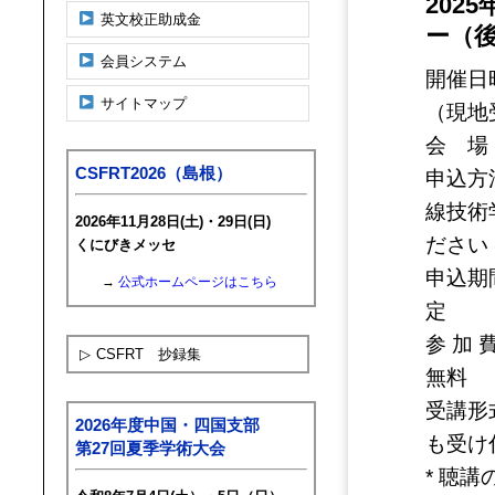
202
英文校正助成金
ー（
会員システム
開催日時
サイトマップ
（現地受
会 場
CSFRT2026（島根）
申込方
線技術
2026年11月28日(土)・29日(日)
ださい
くにびきメッセ
申込期間
→
公式ホームページはこちら
定 員
参 加 
▷
CSFRT 抄録集
無料
受講形
2026年度中国・四国支部
も受け
第27回夏季学術大会
* 聴