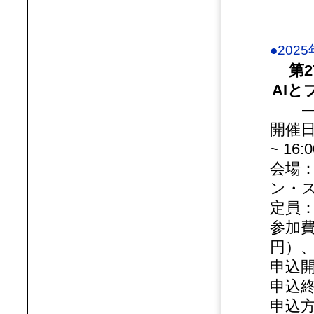
●202
第
AI
開催日
~ 16
会場：
ン・
定員：
参加費
円）
申込開
申込終
申込