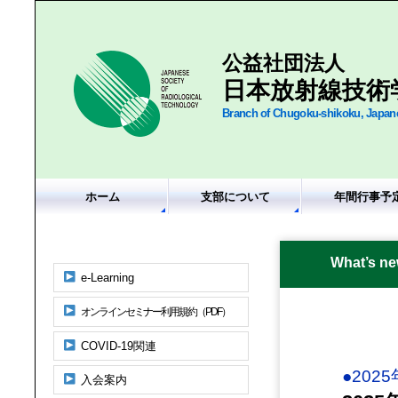
公益社団法人
日本放射線技術
Branch of Chugoku-shikoku, Japane
ホーム
支部について
年間行事予
What’s n
e-Learning
オンラインセミナー利用規約（PDF）
COVID-19関連
●202
入会案内