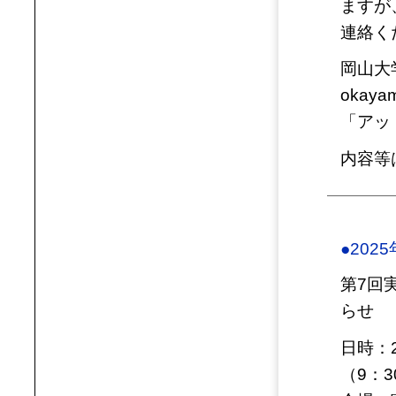
ますが
連絡く
岡山大学
okayam
「アッ
内容等
●202
第7回
らせ
日時：2
（9：