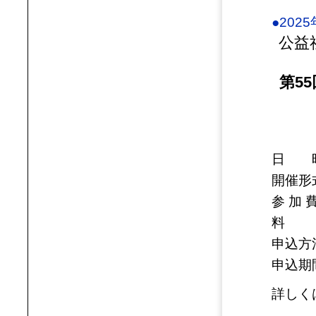
●202
公益
第5
日 時：
開催形
参 加 
料
申込方
申込期間
詳しく